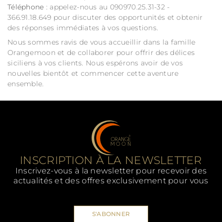
Téléphone
: appelez-nous au 090970.25.31-32 -
366.91.18.649 pour discuter des opportunités et obtenir
des réponses immédiates à vos questions.
Nous sommes ravis de vous accueillir dans la famille
Orangemoon et de collaborer pour offrir des délices
siciliens à vos clients. Nous espérons avoir de vos
nouvelles bientôt et commencer cette aventure
ensemble.
INSCRIPTION À LA NEWSLETTER
Inscrivez-vous à la newsletter pour recevoir des
actualités et des offres exclusivement pour vous
S'ABONNER