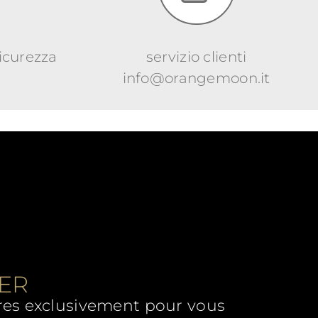
sicurezza
servizio clienti
info@orangemoon.it
TER
ffres exclusivement pour vous