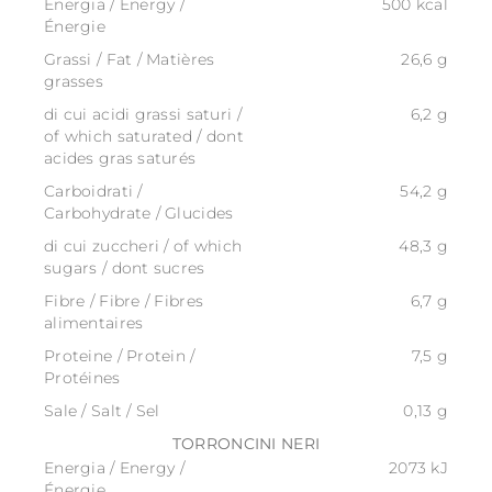
Energia / Energy /
500 kcal
Énergie
Grassi / Fat / Matières
26,6 g
grasses
di cui acidi grassi saturi /
6,2 g
of which saturated / dont
acides gras saturés
Carboidrati /
54,2 g
Carbohydrate / Glucides
di cui zuccheri / of which
48,3 g
sugars / dont sucres
Fibre / Fibre / Fibres
6,7 g
alimentaires
Proteine / Protein /
7,5 g
Protéines
Sale / Salt / Sel
0,13 g
TORRONCINI NERI
Energia / Energy /
2073 kJ
Énergie