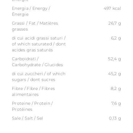
Energia / Energy /
497 kcal
Énergie
Grassi / Fat / Matières
26,7 g
grasses
di cui acidi grassi saturi /
6,2 g
of which saturated / dont
acides gras saturés
Carboidrati /
52,4 g
Carbohydrate / Glucides
di cui zuccheri / of which
45,2 g
sugars / dont sucres
Fibre / Fibre / Fibres
8,2 g
alimentaires
Proteine / Protein /
7,6 g
Protéines
Sale / Salt / Sel
0,13 g