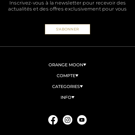
Inscrivez-vous à la newsletter pour recevoir des
actualités et des offres exclusivement pour vous
S'ABONNER
ORANGE MOON
À PROPOS DE NOUS
COMPTE
CONTACTEZ-NOUS
CONNEXION/ENREGISTREMENT
CATEGORIES
DEVENIR REVENDEUR
MES COMMANDES
BIO
INFO
MES DONNÉES
PANETTONI
TERMES ET CONDITIONS
COLOMBE
DEMANDER UN RETOUR
FROZEN GOURMET
POLITIQUE DE CONFIDENTIALITÉ
UOVA PASQUALI