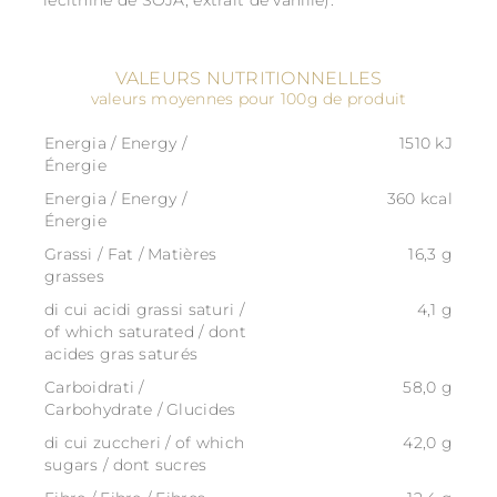
lécithine de SOJA, extrait de vanille).
VALEURS NUTRITIONNELLES
valeurs moyennes pour 100g de produit
Energia / Energy /
1510 kJ
Énergie
Energia / Energy /
360 kcal
Énergie
Grassi / Fat / Matières
16,3 g
grasses
di cui acidi grassi saturi /
4,1 g
of which saturated / dont
acides gras saturés
Carboidrati /
58,0 g
Carbohydrate / Glucides
di cui zuccheri / of which
42,0 g
sugars / dont sucres