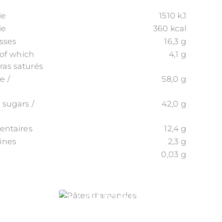
ie
1510 kJ
ie
360 kcal
asses
16,3 g
/ of which
4,1 g
ras saturés
e /
58,0 g
 sugars /
42,0 g
mentaires
12,4 g
éines
2,3 g
0,03 g
PÂTES D'AMANDES