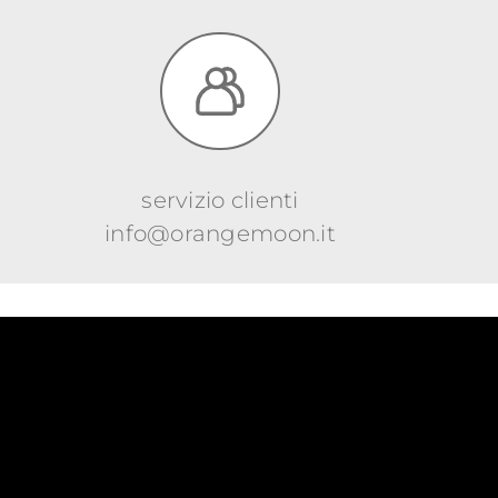
servizio clienti
info@orangemoon.it