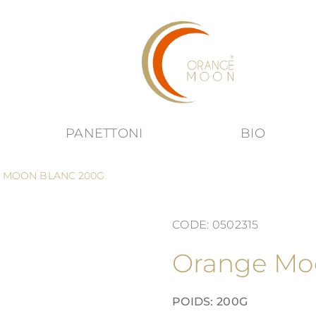
PANETTONI
BIO
 submenu for Produits category
 MOON BLANC 200G
CODE: 0502315
Orange Mo
POIDS: 200G