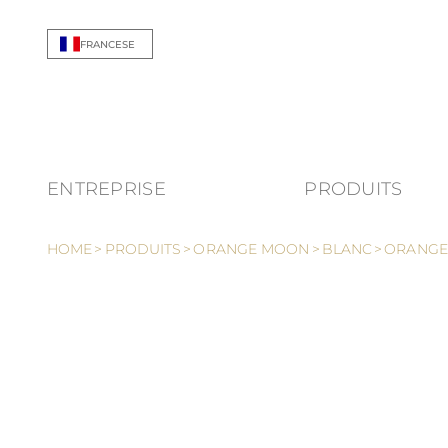
Allez au contenu
FRANCESE
ENTREPRISE
PRODUITS
Show
HOME
>
PRODUITS
>
ORANGE MOON
>
BLANC
>
ORANGE