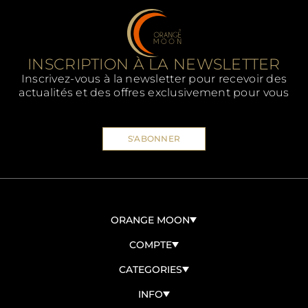
INSCRIPTION À LA NEWSLETTER
Inscrivez-vous à la newsletter pour recevoir des
actualités et des offres exclusivement pour vous
S'ABONNER
ORANGE MOON
À PROPOS DE NOUS
COMPTE
CONTACTEZ-NOUS
CONNEXION/ENREGISTREMENT
CATEGORIES
DEVENIR REVENDEUR
MES COMMANDES
BIO
INFO