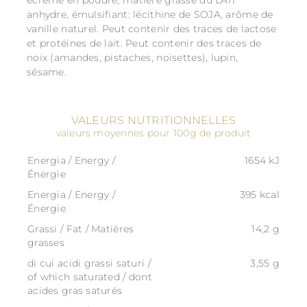
écrémé en poudre, matiére grasse du LAIT
anhydre, émulsifiant: lécithine de SOJA, arôme de
vanille naturel. Peut contenir des traces de lactose
et protéines de lait. Peut contenir des traces de
noix (amandes, pistaches, noisettes), lupin,
sésame.
VALEURS NUTRITIONNELLES
valeurs moyennes pour 100g de produit
Energia / Energy /
1654 kJ
Énergie
Energia / Energy /
395 kcal
Énergie
Grassi / Fat / Matières
14,2 g
grasses
di cui acidi grassi saturi /
3,55 g
of which saturated / dont
acides gras saturés