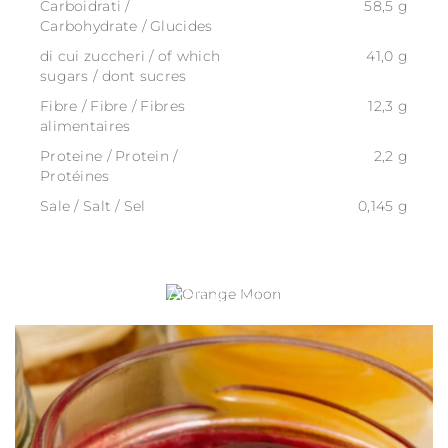
Carboidrati /
58,5 g
Carbohydrate / Glucides
di cui zuccheri / of which
41,0 g
sugars / dont sucres
Fibre / Fibre / Fibres
12,3 g
alimentaires
Proteine / Protein /
2,2 g
Protéines
Sale / Salt / Sel
0,145 g
ORANGE MOON