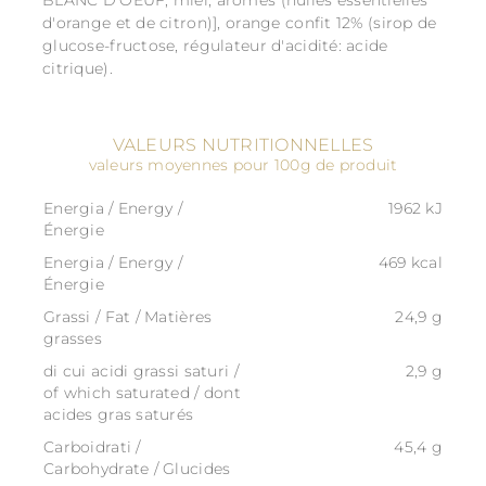
BLANC D'OEUF, miel, arômes (huiles essentielles
d'orange et de citron)], orange confit 12% (sirop de
glucose-fructose, régulateur d'acidité: acide
citrique).
VALEURS NUTRITIONNELLES
valeurs moyennes pour 100g de produit
Energia / Energy /
1962 kJ
Énergie
Energia / Energy /
469 kcal
Énergie
Grassi / Fat / Matières
24,9 g
grasses
di cui acidi grassi saturi /
2,9 g
of which saturated / dont
acides gras saturés
Carboidrati /
45,4 g
Carbohydrate / Glucides