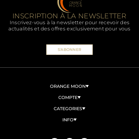
INSCRIPTION À LA NEWSLETTER
Inscrivez-vous à la newsletter pour recevoir des
actualités et des offres exclusivement pour vous
S'ABONNER
ORANGE MOON
À PROPOS DE NOUS
COMPTE
CONTACTEZ-NOUS
CONNEXION/ENREGISTREMENT
CATEGORIES
DEVENIR REVENDEUR
MES COMMANDES
BIO
INFO
MES DONNÉES
PANETTONI
TERMES ET CONDITIONS
COLOMBE