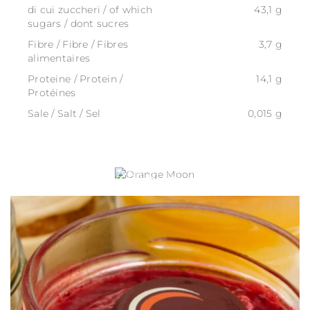
di cui zuccheri / of which
43,1 g
sugars / dont sucres
Fibre / Fibre / Fibres
3,7 g
alimentaires
Proteine / Protein /
14,1 g
Protéines
Sale / Salt / Sel
0,015 g
ORANGE MOON