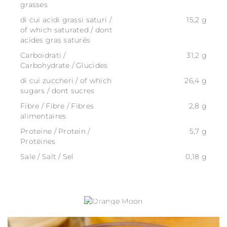
grasses
di cui acidi grassi saturi /
15,2 g
of which saturated / dont
acides gras saturés
Carboidrati /
31,2 g
Carbohydrate / Glucides
di cui zuccheri / of which
26,4 g
sugars / dont sucres
Fibre / Fibre / Fibres
2,8 g
alimentaires
Proteine / Protein /
5,7 g
Protéines
Sale / Salt / Sel
0,18 g
ORANGE MOON