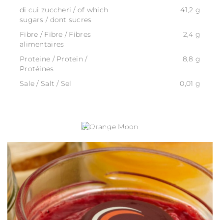
di cui zuccheri / of which
41,2 g
sugars / dont sucres
Fibre / Fibre / Fibres
2,4 g
alimentaires
Proteine / Protein /
8,8 g
Protéines
Sale / Salt / Sel
0,01 g
ORANGE MOON