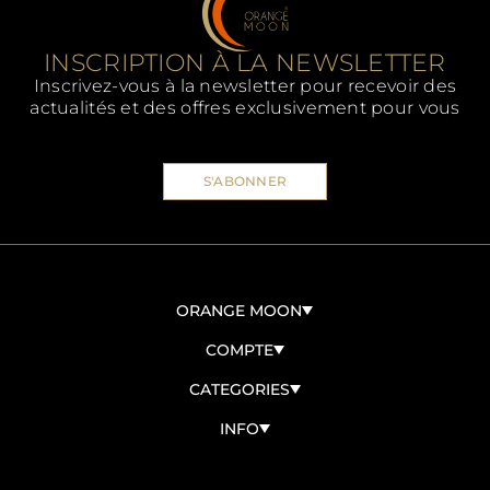
INSCRIPTION À LA NEWSLETTER
Inscrivez-vous à la newsletter pour recevoir des
actualités et des offres exclusivement pour vous
S'ABONNER
ORANGE MOON
À PROPOS DE NOUS
COMPTE
CONTACTEZ-NOUS
CONNEXION/ENREGISTREMENT
CATEGORIES
DEVENIR REVENDEUR
MES COMMANDES
BIO
INFO
MES DONNÉES
PANETTONI
TERMES ET CONDITIONS