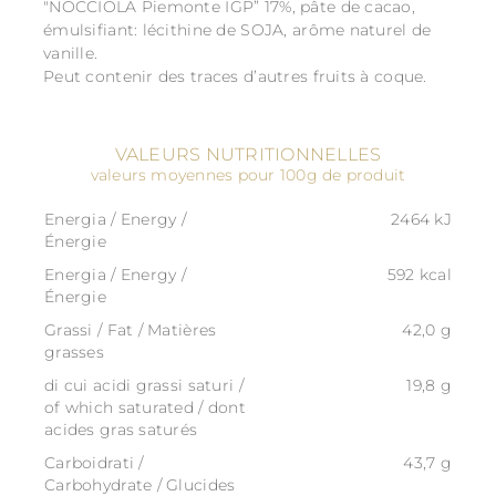
"NOCCIOLA Piemonte IGP” 17%, pâte de cacao,
émulsifiant: lécithine de SOJA, arôme naturel de
vanille.
Peut contenir des traces d’autres fruits à coque.
VALEURS NUTRITIONNELLES
valeurs moyennes pour 100g de produit
Energia / Energy /
2464 kJ
Énergie
Energia / Energy /
592 kcal
Énergie
Grassi / Fat / Matières
42,0 g
grasses
di cui acidi grassi saturi /
19,8 g
of which saturated / dont
acides gras saturés
Carboidrati /
43,7 g
Carbohydrate / Glucides