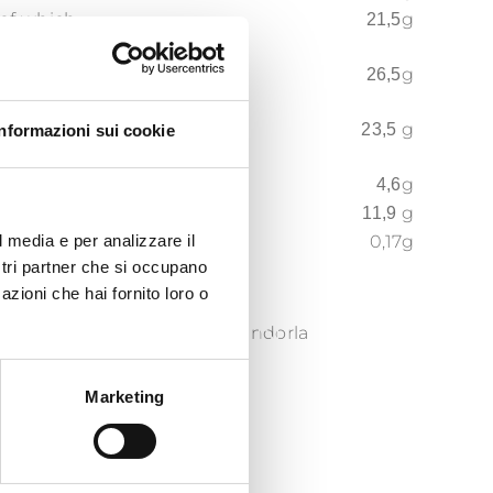
/ of which
g
21,5
ras saturés
e /
g
26,5
 sugars /
g
23,5
Informazioni sui cookie
mentaires
g
4,6
éines
g
11,9
0,17g
l media e per analizzare il
ostri partner che si occupano
azioni che hai fornito loro o
PASTE DI MANDORLA
Marketing