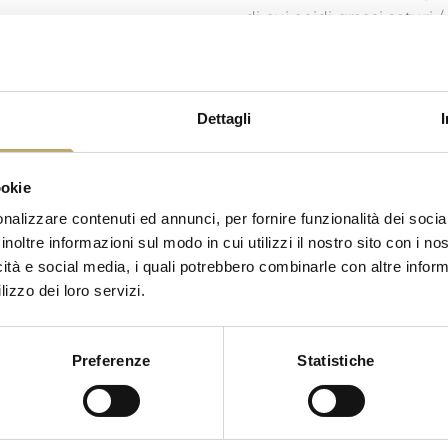
di cui acidi grassi saturi 
saturated / dont acides g
Carboidrati / Carbohydrat
Glucides
di cui zuccheri / of which
Dettagli
dont sucres
Fibre / Fibre / Fibres ali
ookie
Proteine / Protein / Prot
Sale / Salt / Sel
nalizzare contenuti ed annunci, per fornire funzionalità dei socia
inoltre informazioni sul modo in cui utilizzi il nostro sito con i n
icità e social media, i quali potrebbero combinarle con altre inform
lizzo dei loro servizi.
Preferenze
Statistiche