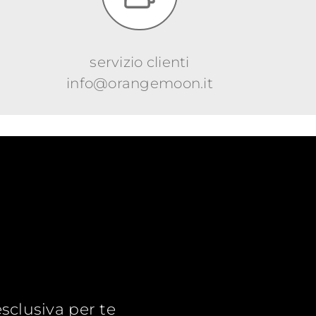
servizio clienti
info@orangemoon.it
esclusiva per te