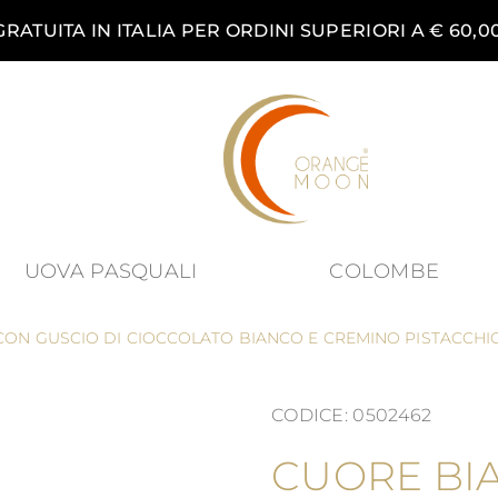
RATUITA IN ITALIA PER ORDINI SUPERIORI A € 60,0
UOVA PASQUALI
COLOMBE
nu for Prodotti category
ON GUSCIO DI CIOCCOLATO BIANCO E CREMINO PISTACCHI
CODICE: 0502462
CUORE BI