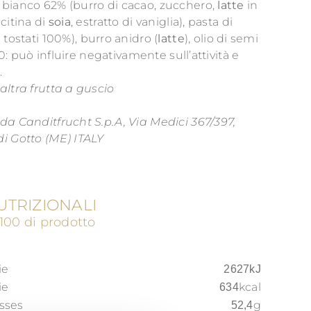
bianco 62% (burro di cacao, zucchero,
latte
in
citina di
soia
, estratto di vaniglia), pasta di
i
tostati 100%), burro anidro (
latte
), olio di semi
70: può influire negativamente sull’attività e
.
altra frutta a guscio
da Canditfrucht S.p.A, Via Medici 367/397,
i Gotto (ME) ITALY
UTRIZIONALI
g 100 di prodotto
ie
2627kJ
ie
kcal
634
asses
g
52,4