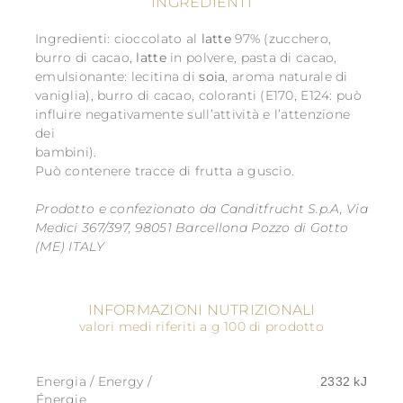
INGREDIENTI
Ingredienti:
cioccolato al
latte
97% (zucchero,
burro di cacao,
latte
in polvere, pasta di cacao,
emulsionante: lecitina di
soia
, aroma naturale di
vaniglia), burro di cacao, coloranti (E170, E124: può
influire negativamente sull’attività e l’attenzione
dei
bambini).
Può contenere tracce di frutta a guscio.
Prodotto e confezionato da Canditfrucht S.p.A, Via
Medici 367/397, 98051 Barcellona Pozzo di Gotto
(ME) ITALY
INFORMAZIONI NUTRIZIONALI
valori medi riferiti a g 100 di prodotto
Energia / Energy /
2332 kJ
Énergie