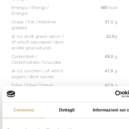
Energia / Energy /
kcal
560
Énergie
Grassi / Fat / Matières
g
37,1
grasses
di cui acidi grassi saturi /
g
22,0
of which saturated / dont
acides gras saturés
Carboidrati /
g
48,0
Carbohydrate / Glucides
di cui zuccheri / of which
g
47,0
sugars / dont sucres
Fibre / Fibre / Fibres
g
47,0
alimentaires
Proteine / Protein /
g
7,8
Protéines
Consenso
Dettagli
Informazioni sui 
Sale / Salt / Sel
0,g