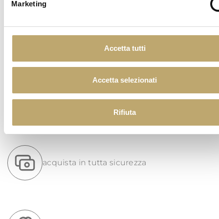
Marketing
PASTE DI MANDORLA
Accetta tutti
Accetta selezionati
spedizione gratuita per ordini di importo
superiore a 60 euro
Rifiuta
acquista in tutta sicurezza