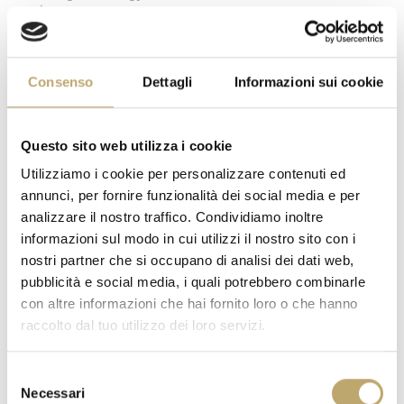
Énergie
Energia / Energy /
618 kcal
Énergie
Consenso
Dettagli
Informazioni sui cookie
Grassi / Fat / Matières
50,0 g
grasses
di cui acidi grassi saturi /
17,8 g
Questo sito web utilizza i cookie
of which saturated / dont
acides gras saturés
Utilizziamo i cookie per personalizzare contenuti ed
Carboidrati /
28,4 g
annunci, per fornire funzionalità dei social media e per
Carbohydrate / Glucides
analizzare il nostro traffico. Condividiamo inoltre
di cui zuccheri / of which
23,4 g
informazioni sul modo in cui utilizzi il nostro sito con i
sugars / dont sucres
nostri partner che si occupano di analisi dei dati web,
Fibre / Fibre / Fibres
4,8 g
pubblicità e social media, i quali potrebbero combinarle
alimentaires
con altre informazioni che hai fornito loro o che hanno
raccolto dal tuo utilizzo dei loro servizi.
Proteine / Protein /
11,1 g
Protéines
Sale / Salt / Sel
0,11 g
Selezione
Necessari
del