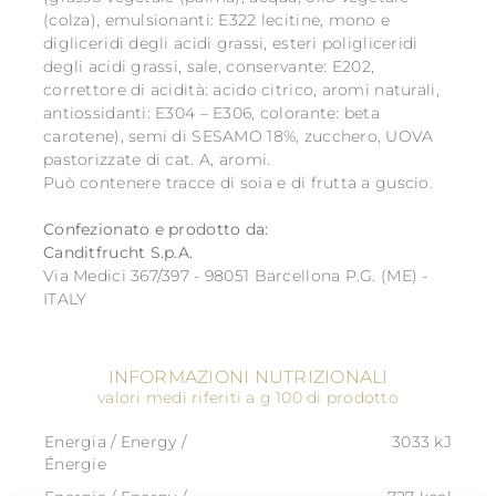
(colza), emulsionanti: E322 lecitine, mono e
digliceridi degli acidi grassi, esteri poligliceridi
degli acidi grassi, sale, conservante: E202,
correttore di acidità: acido citrico, aromi naturali,
antiossidanti: E304 – E306, colorante: beta
carotene), semi di SESAMO 18%, zucchero, UOVA
pastorizzate di cat. A, aromi.
Può contenere tracce di soia e di frutta a guscio.
Confezionato e prodotto da:
Canditfrucht S.p.A.
Via Medici 367/397 - 98051 Barcellona P.G. (ME) -
ITALY
INFORMAZIONI NUTRIZIONALI
valori medi riferiti a g 100 di prodotto
Energia / Energy /
3033 kJ
Énergie