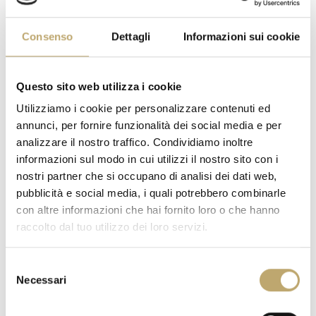
Grassi / Fat / Matières
13,4 g
grasses
Consenso
Dettagli
Informazioni sui cookie
di cui acidi grassi saturi /
7,9 g
of which saturated / dont
acides gras saturés
Questo sito web utilizza i cookie
Carboidrati /
66,5 g
Utilizziamo i cookie per personalizzare contenuti ed
Carbohydrate / Glucides
annunci, per fornire funzionalità dei social media e per
di cui zuccheri / of which
63,3 g
analizzare il nostro traffico. Condividiamo inoltre
sugars / dont sucres
informazioni sul modo in cui utilizzi il nostro sito con i
Fibre / Fibre / Fibres
3,7 g
nostri partner che si occupano di analisi dei dati web,
alimentaires
pubblicità e social media, i quali potrebbero combinarle
Proteine / Protein /
3,0 g
con altre informazioni che hai fornito loro o che hanno
Protéines
raccolto dal tuo utilizzo dei loro servizi.
Sale / Salt / Sel
0,18 g
Selezione
Necessari
del
ORANGE MOON
consenso