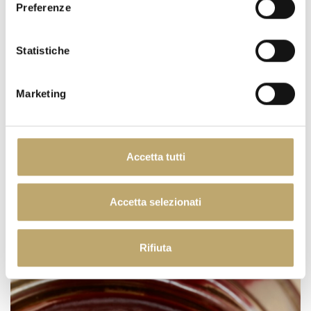
Preferenze
Statistiche
Marketing
DESSERT
Accetta tutti
Accetta selezionati
Rifiuta