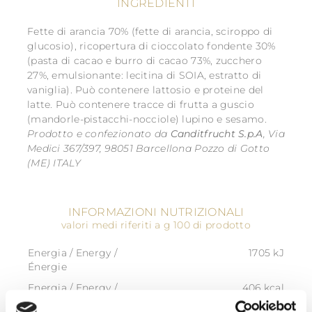
INGREDIENTI
Fette di arancia 70% (fette di arancia, sciroppo di
glucosio), ricopertura di cioccolato fondente 30%
(pasta di cacao e burro di cacao 73%, zucchero
27%, emulsionante: lecitina di SOIA, estratto di
vaniglia). Può contenere lattosio e proteine del
latte. Può contenere tracce di frutta a guscio
(mandorle-pistacchi-nocciole) lupino e sesamo.
Prodotto e confezionato da
Canditfrucht S.p.A
, Via
Medici 367/397, 98051 Barcellona Pozzo di Gotto
(ME) ITALY
INFORMAZIONI NUTRIZIONALI
valori medi riferiti a g 100 di prodotto
Energia / Energy /
1705 kJ
Énergie
Energia / Energy /
406 kcal
Énergie