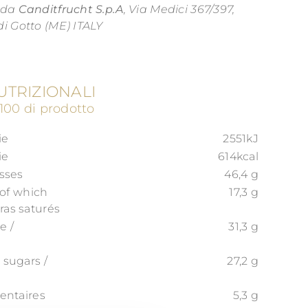
 da
Canditfrucht S.p.A
, Via Medici 367/397,
i Gotto (ME) ITALY
UTRIZIONALI
g 100 di prodotto
ie
2551kJ
ie
614kcal
asses
46,4 g
/ of which
17,3 g
ras saturés
e /
31,3 g
 sugars /
27,2 g
mentaires
5,3 g