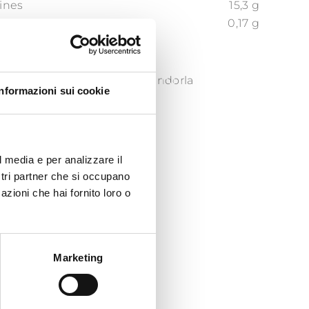
éines
15,3 g
0,17 g
PASTE DI MANDORLA
Informazioni sui cookie
l media e per analizzare il
ostri partner che si occupano
azioni che hai fornito loro o
Marketing