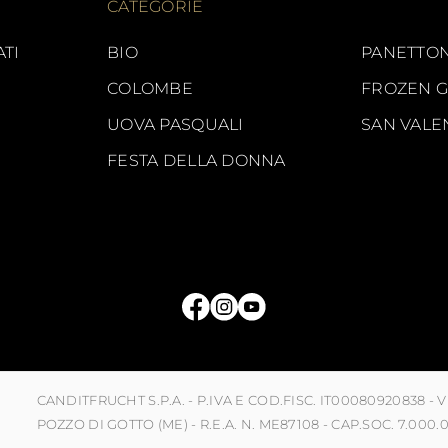
CATEGORIE
ATI
BIO
PANETTON
COLOMBE
FROZEN 
UOVA PASQUALI
SAN VALE
FESTA DELLA DONNA
CANDITFRUCHT S.P.A. - P.IVA E COD.FISC. IT00080920838 - 
POZZO DI GOTTO (ME) - R.E.A. N. ME87108 - CAP.SOC. 7.000.