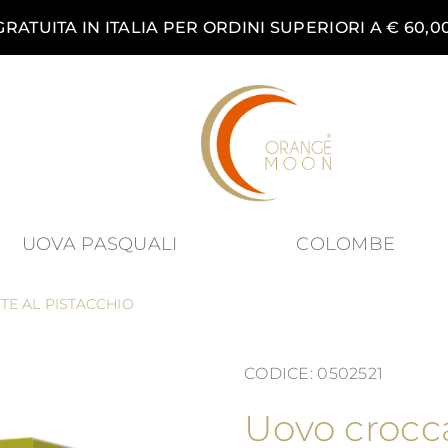
RATUITA IN ITALIA PER ORDINI SUPERIORI A € 60,0
UOVA PASQUALI
COLOMBE
nu for Prodotti category
E AL PISTACCHIO
CODICE: 0502521
Uovo crocca