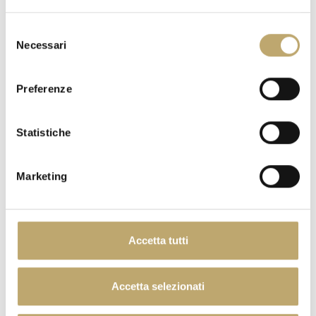
Protéines
Sale / Salt / Sel
0,17g
Selezione
Necessari
del
consenso
ORANGE MOON
Preferenze
Statistiche
Marketing
Accetta tutti
DESSERT
Accetta selezionati