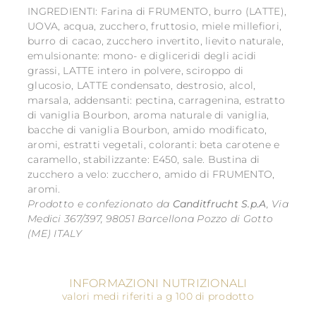
INGREDIENTI: Farina di FRUMENTO, burro (LATTE),
UOVA, acqua, zucchero, fruttosio, miele millefiori,
burro di cacao, zucchero invertito, lievito naturale,
emulsionante: mono- e digliceridi degli acidi
grassi, LATTE intero in polvere, sciroppo di
glucosio, LATTE condensato, destrosio, alcol,
marsala, addensanti: pectina, carragenina, estratto
di vaniglia Bourbon, aroma naturale di vaniglia,
bacche di vaniglia Bourbon, amido modificato,
aromi, estratti vegetali, coloranti: beta carotene e
caramello, stabilizzante: E450, sale. Bustina di
zucchero a velo: zucchero, amido di FRUMENTO,
aromi.
Prodotto e confezionato da
Canditfrucht S.p.A
, Via
Medici 367/397, 98051 Barcellona Pozzo di Gotto
(ME) ITALY
INFORMAZIONI NUTRIZIONALI
valori medi riferiti a g 100 di prodotto