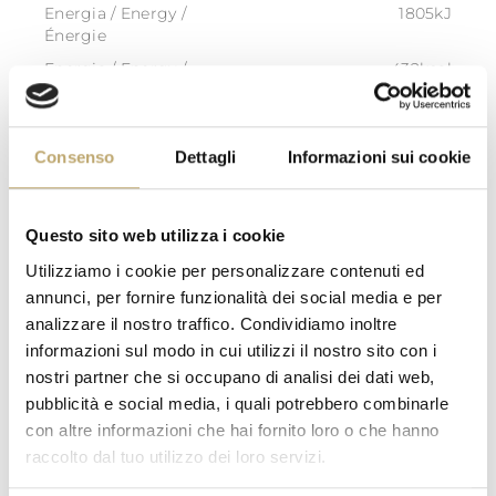
Energia / Energy /
1805kJ
Énergie
Energia / Energy /
432kcal
Énergie
Grassi / Fat / Matières
23,4g
grasses
Consenso
Dettagli
Informazioni sui cookie
di cui acidi grassi saturi /
13,7 g
of which saturated / dont
acides gras saturés
Questo sito web utilizza i cookie
Carboidrati /
47,3 g
Utilizziamo i cookie per personalizzare contenuti ed
Carbohydrate / Glucides
annunci, per fornire funzionalità dei social media e per
di cui zuccheri / of which
21,0 g
analizzare il nostro traffico. Condividiamo inoltre
sugars / dont sucres
informazioni sul modo in cui utilizzi il nostro sito con i
Fibre / Fibre / Fibres
1,3 g
nostri partner che si occupano di analisi dei dati web,
alimentaires
pubblicità e social media, i quali potrebbero combinarle
Proteine / Protein /
7,4 g
con altre informazioni che hai fornito loro o che hanno
Protéines
raccolto dal tuo utilizzo dei loro servizi.
Sale / Salt / Sel
0,10 g