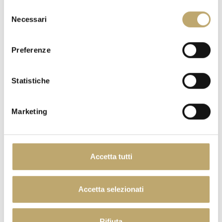
Selezione
Necessari
del
consenso
ORANGE MOON
Preferenze
Statistiche
Marketing
Accetta tutti
DESSERT
Accetta selezionati
Rifiuta