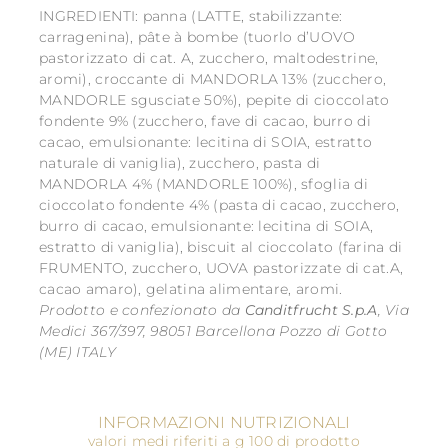
INGREDIENTI: panna (LATTE, stabilizzante:
carragenina), pâte à bombe (tuorlo d’UOVO
pastorizzato di cat. A, zucchero, maltodestrine,
aromi), croccante di MANDORLA 13% (zucchero,
MANDORLE sgusciate 50%), pepite di cioccolato
fondente 9% (zucchero, fave di cacao, burro di
cacao, emulsionante: lecitina di SOIA, estratto
naturale di vaniglia), zucchero, pasta di
MANDORLA 4% (MANDORLE 100%), sfoglia di
cioccolato fondente 4% (pasta di cacao, zucchero,
burro di cacao, emulsionante: lecitina di SOIA,
estratto di vaniglia), biscuit al cioccolato (farina di
FRUMENTO, zucchero, UOVA pastorizzate di cat.A,
cacao amaro), gelatina alimentare, aromi.
Prodotto e confezionato da
Canditfrucht S.p.A
, Via
Medici 367/397, 98051 Barcellona Pozzo di Gotto
(ME) ITALY
INFORMAZIONI NUTRIZIONALI
valori medi riferiti a g 100 di prodotto