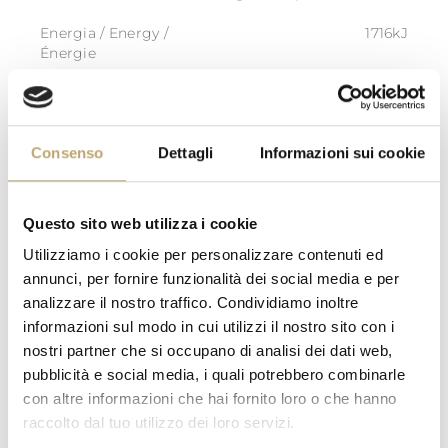
Energia / Energy /
1716kJ
Énergie
Energia / Energy /
413kcal
Énergie
Grassi / Fat / Matières
28,8g
Consenso
Dettagli
Informazioni sui cookie
grasses
di cui acidi grassi saturi /
15,2 g
of which saturated / dont
acides gras saturés
Questo sito web utilizza i cookie
Carboidrati /
31,2 g
Utilizziamo i cookie per personalizzare contenuti ed
Carbohydrate / Glucides
annunci, per fornire funzionalità dei social media e per
di cui zuccheri / of which
26,4 g
analizzare il nostro traffico. Condividiamo inoltre
sugars / dont sucres
informazioni sul modo in cui utilizzi il nostro sito con i
nostri partner che si occupano di analisi dei dati web,
Fibre / Fibre / Fibres
2,8 g
alimentaires
pubblicità e social media, i quali potrebbero combinarle
con altre informazioni che hai fornito loro o che hanno
Proteine / Protein /
5,7 g
Protéines
raccolto dal tuo utilizzo dei loro servizi.