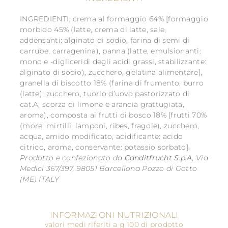
INGREDIENTI: crema al formaggio 64% [formaggio
morbido 45% (latte, crema di latte, sale,
addensanti: alginato di sodio, farina di semi di
carrube, carragenina), panna (latte, emulsionanti:
mono e -digliceridi degli acidi grassi, stabilizzante:
alginato di sodio), zucchero, gelatina alimentare],
granella di biscotto 18% (farina di frumento, burro
(latte), zucchero, tuorlo d’uovo pastorizzato di
cat.A, scorza di limone e arancia grattugiata,
aroma), composta ai frutti di bosco 18% [frutti 70%
(more, mirtilli, lamponi, ribes, fragole), zucchero,
acqua, amido modificato, acidificante: acido
citrico, aroma, conservante: potassio sorbato].
Prodotto e confezionato da
Canditfrucht S.p.A
, Via
Medici 367/397, 98051 Barcellona Pozzo di Gotto
(ME) ITALY
INFORMAZIONI NUTRIZIONALI
valori medi riferiti a g 100 di prodotto