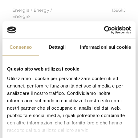
Energia / Energy /
1396kJ
Énergie
Energia / Energy /
335kcal
Énergie
Grassi / Fat / Matières
22,9g
Consenso
Dettagli
Informazioni sui cookie
grasses
di cui acidi grassi saturi /
16,0 g
of which saturated / dont
acides gras saturés
Questo sito web utilizza i cookie
Carboidrati /
27,7 g
Utilizziamo i cookie per personalizzare contenuti ed
Carbohydrate / Glucides
annunci, per fornire funzionalità dei social media e per
di cui zuccheri / of which
20,3 g
analizzare il nostro traffico. Condividiamo inoltre
sugars / dont sucres
informazioni sul modo in cui utilizzi il nostro sito con i
nostri partner che si occupano di analisi dei dati web,
Fibre / Fibre / Fibres
0,5 g
alimentaires
pubblicità e social media, i quali potrebbero combinarle
con altre informazioni che hai fornito loro o che hanno
Proteine / Protein /
4,3 g
Protéines
raccolto dal tuo utilizzo dei loro servizi.