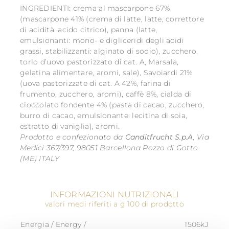
INGREDIENTI: crema al mascarpone 67%
(mascarpone 41% (crema di latte, latte, correttore
di acidità: acido citrico), panna (latte,
emulsionanti: mono- e digliceridi degli acidi
grassi, stabilizzanti: alginato di sodio), zucchero,
torlo d’uovo pastorizzato di cat. A, Marsala,
gelatina alimentare, aromi, sale), Savoiardi 21%
(uova pastorizzate di cat. A 42%, farina di
frumento, zucchero, aromi), caffè 8%, cialda di
cioccolato fondente 4% (pasta di cacao, zucchero,
burro di cacao, emulsionante: lecitina di soia,
estratto di vaniglia), aromi.
Prodotto e confezionato da
Canditfrucht S.p.A
, Via
Medici 367/397, 98051 Barcellona Pozzo di Gotto
(ME) ITALY
INFORMAZIONI NUTRIZIONALI
valori medi riferiti a g 100 di prodotto
Energia / Energy /
1506kJ