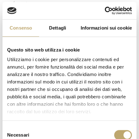
Énergie
Energia / Energy /
362kcal
Énergie
Consenso
Dettagli
Informazioni sui cookie
Grassi / Fat / Matières
26,1g
grasses
di cui acidi grassi saturi /
17,0 g
Questo sito web utilizza i cookie
of which saturated / dont
acides gras saturés
Utilizziamo i cookie per personalizzare contenuti ed
Carboidrati /
25,3 g
annunci, per fornire funzionalità dei social media e per
Carbohydrate / Glucides
analizzare il nostro traffico. Condividiamo inoltre
di cui zuccheri / of which
17,0 g
informazioni sul modo in cui utilizzi il nostro sito con i
sugars / dont sucres
nostri partner che si occupano di analisi dei dati web,
Fibre / Fibre / Fibres
0,4 g
pubblicità e social media, i quali potrebbero combinarle
alimentaires
con altre informazioni che hai fornito loro o che hanno
raccolto dal tuo utilizzo dei loro servizi.
Proteine / Protein /
6,4 g
Protéines
Sale / Salt / Sel
0,12 g
Selezione
Necessari
del